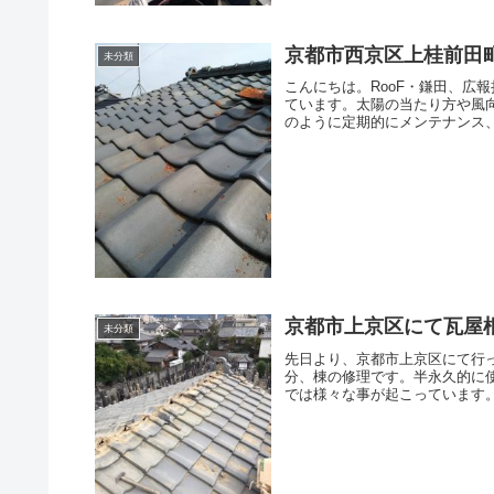
京都市西京区上桂前田
未分類
こんにちは。RooF・鎌田、広
ています。太陽の当たり方や風
のように定期的にメンテナンス、
京都市上京区にて瓦屋
未分類
先日より、京都市上京区にて行
分、棟の修理です。半永久的に
では様々な事が起こっています。