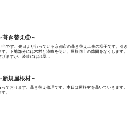
～葺き替え⑥～
報担当です。先日より行っている京都市の葺き替え工事の様子です。引き
ます。下地部分には木材と漆喰を使い、屋根同士の隙間をなくします。
げますが、漆喰には部屋...
～新規屋根材～
行っております。葺き替え修理です。本日は屋根材を葺いていきます。
ます。