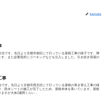
kamata
事
報担当です。先日より京都市南区にて行っている屋根工事の様子です。降
ます。また必要箇所にコーキングなどを注入しました。引き続き現場の
工事
担当です。先日より京都市西京区にて行っている屋根の葺き替え工事の様
り、防水シートの施工が完了したため、屋根本体を葺いています。屋根
ますが大体2週間くらい...