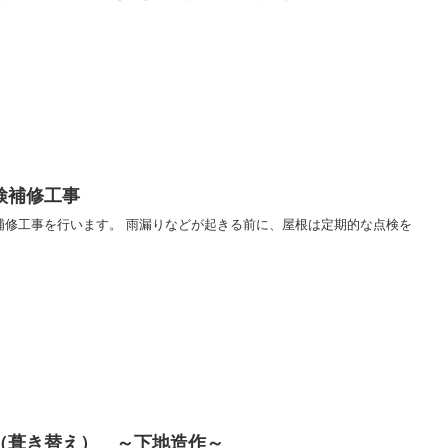
検補修工事
補修工事を行います。 雨漏りなどが起きる前に、屋根は定期的な点検を
（葺き替え） ～下地造作～