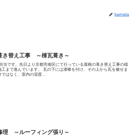
kamata
葺き替え工事 ～棟瓦葺き～
報担当です。先日より京都市南区にて行っている屋根の葺き替え工事の様
施工まで進んでいます。 瓦の下には漆喰を付け、その上から瓦を被せま
ではなく、室内の湿度...
修理 ～ルーフィング張り～