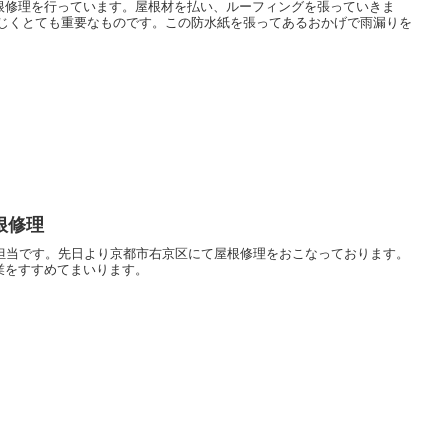
根修理を行っています。屋根材を払い、ルーフィングを張っていきま
同じくとても重要なものです。この防水紙を張ってあるおかげで雨漏りを
根修理
報担当です。先日より京都市右京区にて屋根修理をおこなっております。
業をすすめてまいります。