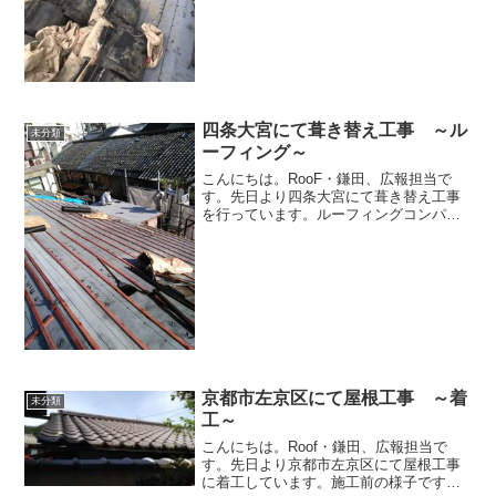
四条大宮にて葺き替え工事 ～ル
未分類
ーフィング～
こんにちは。RooF・鎌田、広報担当で
す。先日より四条大宮にて葺き替え工事
を行っています。ルーフィングコンパネ
張りが完了し、本日はルーフィングを行
っています。 ルーフィング完了後は桟木
を取り付け、その上に瓦を葺いていきま
す。引き続き現場の様...
京都市左京区にて屋根工事 ～着
未分類
工～
こんにちは。Roof・鎌田、広報担当で
す。先日より京都市左京区にて屋根工事
に着工しています。施工前の様子です。