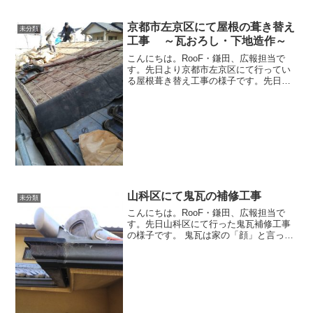
今回のご依頼は漆喰部分や屋根の一部の
修繕等を行います。屋根工事で何か困っ
たことがあれば、次の世代まで安心して
京都市左京区にて屋根の葺き替え
未分類
暮らせる屋根工事を行う...
工事 ～瓦おろし・下地造作～
こんにちは。RooF・鎌田、広報担当で
す。先日より京都市左京区にて行ってい
る屋根葺き替え工事の様子です。先日に
引き続き、瓦おろしが完了していない部
分の瓦おろし・清掃・下地造作を行って
います。下地となるコンパネの上から防
水シートを張っています...
山科区にて鬼瓦の補修工事
未分類
こんにちは。RooF・鎌田、広報担当で
す。先日山科区にて行った鬼瓦補修工事
の様子です。 鬼瓦は家の「顔」と言って
も過言ではありません。しっかりメンテ
ナンスが行われた鬼瓦は家の風情を保っ
てくれます。このような施工も承ってお
りますのでお申し付け...