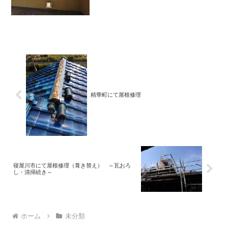
精華町にて屋根修理
寝屋川市にて屋根修理（葺き替え） ～瓦おろ
し・清掃続き～
ホーム
未分類