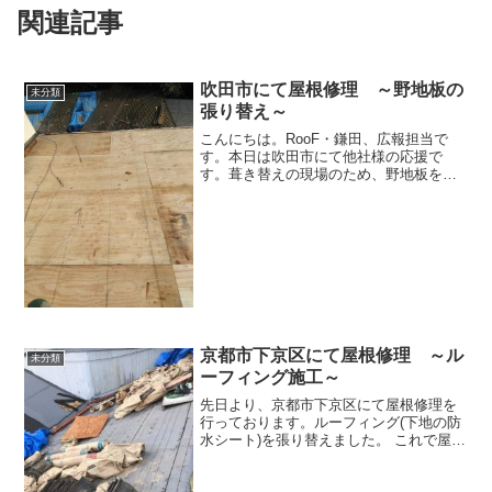
関連記事
吹田市にて屋根修理 ～野地板の
未分類
張り替え～
こんにちは。RooF・鎌田、広報担当で
す。本日は吹田市にて他社様の応援で
す。葺き替えの現場のため、野地板をは
りました。 RooF・鎌田は一般のお客様は
勿論、他社様の応援も快くお伺いさせて
頂きますのでお気軽にお問い合わせくだ
さい♪
京都市下京区にて屋根修理 ～ル
未分類
ーフィング施工～
先日より、京都市下京区にて屋根修理を
行っております。ルーフィング(下地の防
水シート)を張り替えました。 これで屋根
の防水機能は守られます。