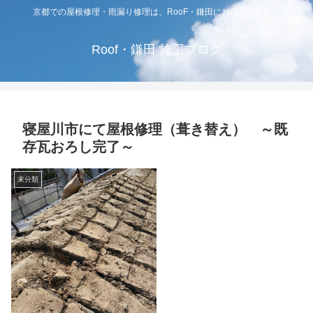
京都での屋根修理・雨漏り修理は、RooF・鎌田にお任せください
Roof・鎌田 施工ブログ
寝屋川市にて屋根修理（葺き替え） ～既
存瓦おろし完了～
未分類