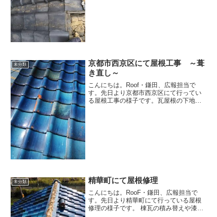
れな場合も多いので...
京都市西京区にて屋根工事 ～葺
未分類
き直し～
こんにちは。Roof・鎌田、広報担当で
す。先日より京都市西京区にて行ってい
る屋根工事の様子です。瓦屋根の下地部
分が経年劣化などにより修復する必要が
ありました。まずは瓦屋根を一度上げま
す。そして一旦瓦屋根の撤去完了です。
そして新調した防水シー...
精華町にて屋根修理
未分類
こんにちは。RooF・鎌田、広報担当で
す。先日より精華町にて行っている屋根
修理の様子です。 棟瓦の積み替えや漆喰
の補充などを行いました。瓦屋根は瓦本