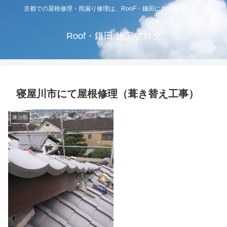
京都での屋根修理・雨漏り修理は、RooF・鎌田にお任せください
Roof・鎌田 施工ブログ
寝屋川市にて屋根修理（葺き替え工事）
未分類