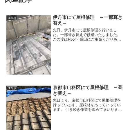
伊丹市にて屋根修理 ～一部葺き
未分類
替え～
先日、伊丹市にて屋根修理を行いまし
た。一部葺き替えで修繕いたしました。
この度はRoof・鎌田にご用命くだりあり
がとうございました。
京都市山科区にて屋根修理 ～葺
未分類
き替え～
先日より、京都市山科区にて屋根修理を
行っています。屋根材を払っていってい
ます。 引き続き作業を進めてまいりま
す。