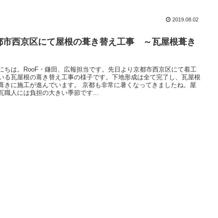
2019.08.02
都市西京区にて屋根の葺き替え工事 ～瓦屋根葺き
にちは。RooF・鎌田、広報担当です。先日より京都市西京区にて着工
いる瓦屋根の葺き替え工事の様子です。下地形成は全て完了し、瓦屋根
葺きに施工が進んでいます。 京都も非常に暑くなってきましたね。屋
瓦職人には負担の大きい季節です...