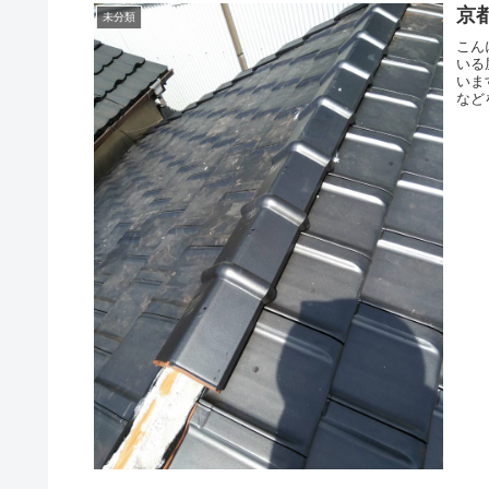
京
未分類
こん
いる
いま
など