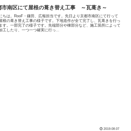
都市南区にて屋根の葺き替え工事 ～瓦葺き～
にちは。RooF・鎌田、広報担当です。先日より京都市南区にて行って
屋根の葺き替え工事の様子です。下地造作が全て完了し、瓦葺きを行っ
ます。一部完了の様子です。先端部分や棟部分など、施工箇所によって
加工したり、一つ一つ確実に行っ...
2019.08.07