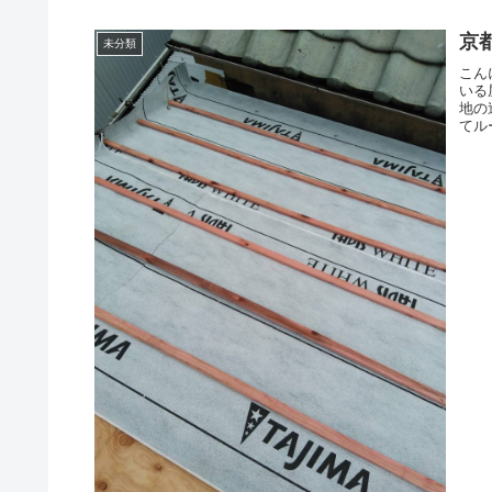
京
未分類
こん
いる
地の
てル