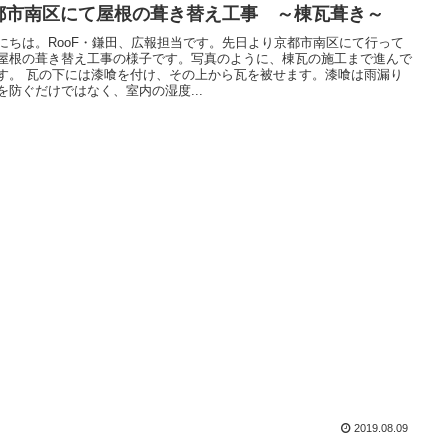
都市南区にて屋根の葺き替え工事 ～棟瓦葺き～
にちは。RooF・鎌田、広報担当です。先日より京都市南区にて行って
屋根の葺き替え工事の様子です。写真のように、棟瓦の施工まで進んで
す。 瓦の下には漆喰を付け、その上から瓦を被せます。漆喰は雨漏り
を防ぐだけではなく、室内の湿度...
2019.08.09