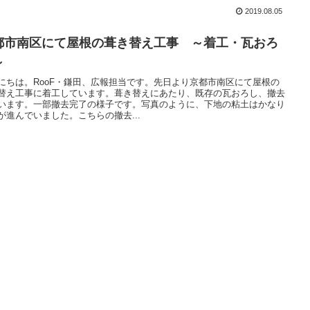
2019.08.05
都市南区にて屋根の葺き替え工事 ～着工・瓦おろ
～
にちは。RooF・鎌田、広報担当です。先日より京都市南区にて屋根の
替え工事に着工しています。葺き替えにあたり、既存の瓦おろし、撤去
います。一部撤去完了の様子です。写真のように、下地の粘土はかなり
が進んでいました。こちらの撤去...