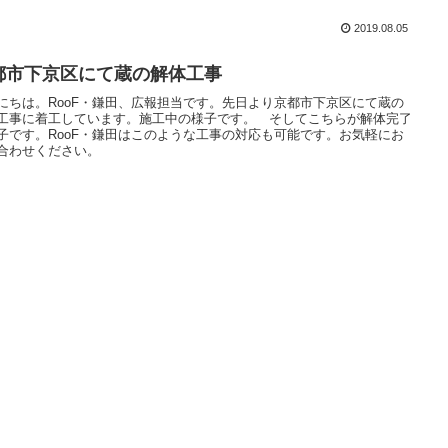
2019.08.05
都市下京区にて蔵の解体工事
にちは。RooF・鎌田、広報担当です。先日より京都市下京区にて蔵の
工事に着工しています。施工中の様子です。 そしてこちらが解体完了
子です。RooF・鎌田はこのような工事の対応も可能です。お気軽にお
合わせください。