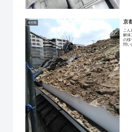
京
未分類
こん
解体
の様
問い