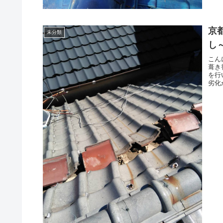
京
未分類
し
こん
葺き
を行
劣化