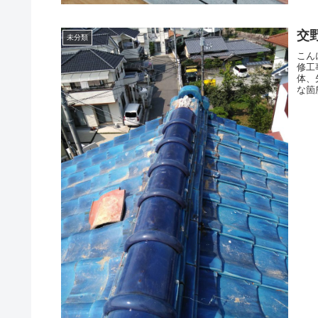
交
未分類
こん
修工
体、
な箇