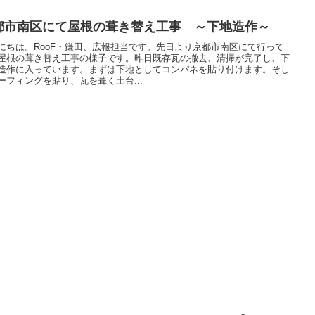
都市南区にて屋根の葺き替え工事 ～下地造作～
にちは。RooF・鎌田、広報担当です。先日より京都市南区にて行って
屋根の葺き替え工事の様子です。昨日既存瓦の撤去、清掃が完了し、下
造作に入っています。まずは下地としてコンパネを貼り付けます。そし
ーフィングを貼り、瓦を葺く土台...