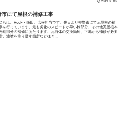
2019.08.06
野市にて屋根の補修工事
にちは。RooF・鎌田、広報担当です。先日より交野市にて瓦屋根の補
事を行っています。最も劣化のスピードが早い棟部分、その他瓦屋根本
先端部分の補修にあたります。瓦自体の交換箇所、下地から補修が必要
所、漆喰を塗り足す箇所など様々...