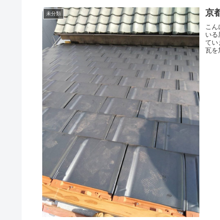
京
未分類
こん
いる
てい
瓦を