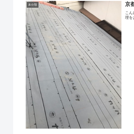
京
未分類
こん
理を