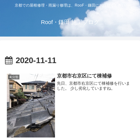
京都での屋根修理・雨漏り修理は、RooF・鎌田にお任せください
Roof・鎌田 施工ブログ
2020-11-11
京都市右京区にて棟補修
未分類
先日、京都市右京区にて棟補修を行いま
した。 少し劣化していますね。