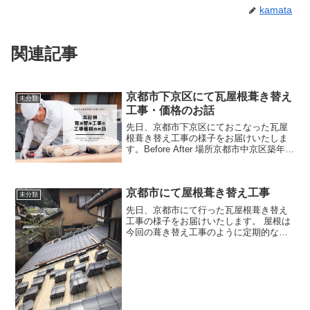
kamata
関連記事
京都市下京区にて瓦屋根葺き替え
未分類
工事・価格のお話
先日、京都市下京区にておこなった瓦屋
根葺き替え工事の様子をお届けいたしま
す。Before After 場所京都市中京区築年数
築50年施工費用100万円施工面積約60平
米今回ご依頼を受けたお宅は築50年ほど
の日本家屋。強風の影響により棟部分
京都市にて屋根葺き替え工事
の...
未分類
先日、京都市にて行った瓦屋根葺き替え
工事の様子をお届けいたします。 屋根は
今回の葺き替え工事のように定期的なメ
ンテナンスをすることにより、雨漏りな
どの心配のない強い屋根に復活すること
ができます。雨漏りが起きた際よくお客
様からご依頼を受けるの...