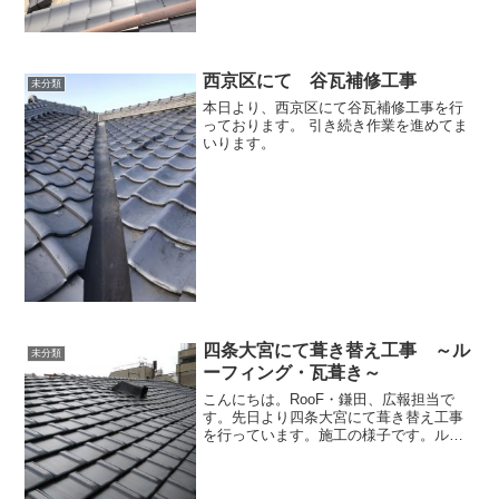
西京区にて 谷瓦補修工事
未分類
本日より、西京区にて谷瓦補修工事を行
っております。 引き続き作業を進めてま
いります。
四条大宮にて葺き替え工事 ～ル
未分類
ーフィング・瓦葺き～
こんにちは。RooF・鎌田、広報担当で
す。先日より四条大宮にて葺き替え工事
を行っています。施工の様子です。ルー
フィングを敷き、桟木を取付け、順に瓦
を葺いています。 大屋根、下屋根と箇所
によって瓦の加工等を行い、各所綺麗に