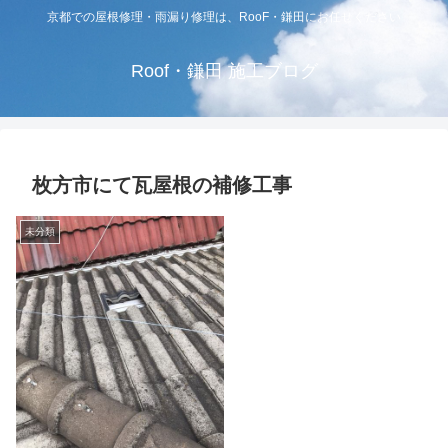
京都での屋根修理・雨漏り修理は、RooF・鎌田にお任せください
Roof・鎌田 施工ブログ
枚方市にて瓦屋根の補修工事
未分類