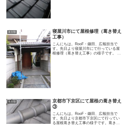
納まるように調整して...
寝屋川市にて屋根修理（葺き替え
未分類
工事）
こんにちは。RooF・鎌田、広報担当で
す。先日より寝屋川市にて行っている屋
根修理（葺き替え工事）の様子です。 門
扉の瓦屋根も施工完了です！残すところ
数日で仕上げとなります。引き続き現場
の様子をお送りします。
京都市下京区にて屋根の葺き替え
未分類
③
こんにちは。RooF・鎌田、広報担当で
す。先日より京都市下京区にて行ってい
る屋根葺き替え工事の様子です。葺き替
えの施工も終盤に差し掛かり、棟部分や