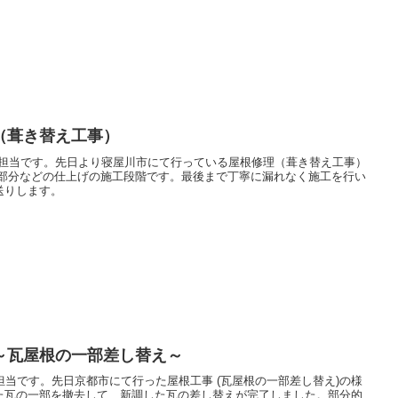
（葺き替え工事）
報担当です。先日より寝屋川市にて行っている屋根修理（葺き替え工事）
隅部分などの仕上げの施工段階です。最後まで丁寧に漏れなく施工を行い
送りします。
～瓦屋根の一部差し替え～
報担当です。先日京都市にて行った屋根工事 (瓦屋根の一部差し替え)の様
た瓦の一部を撤去して、新調した瓦の差し替えが完了しました。部分的