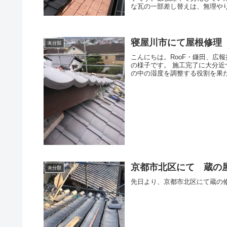
な瓦の一部差し替えは、無理やり
寝屋川市にて屋根修理
未分類
こんにちは。RooF・鎌田、広
の様子です。 施工完了に大分
の中の湿度を調整する役割を果た
京都市北区にて 蔵の
未分類
先日より、京都市北区にて蔵の