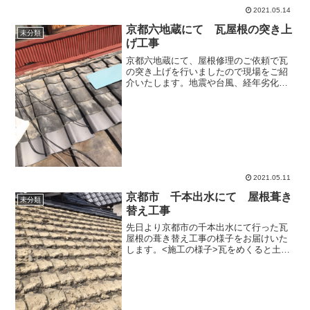
2021.05.14
京都六地蔵にて 瓦屋根の突き上
未分類
げ工事
京都六地蔵にて、屋根修理のご依頼で瓦
の突き上げを行いましたので現場をご紹
介いたします。地震や台風、経年劣化の
影響で瓦がずれてしまった状態から突き
上げをして正常な状態に戻します。瓦が
ズレるとそこから雨水が入り雨漏りの原
因にもなりかねませんので...
2021.05.11
京都市 千本出水にて 屋根葺き
未分類
替え工事
先日より京都市の千本出水にて行った瓦
屋根の葺き替え工事の様子をお届けいた
します。<施工の様子>瓦をめくると土が
たくさん出てきます。昭和20年より前に
建てられた木造住宅の瓦屋根は、こうい
った土を使って屋根を葺く土葺き工法が
採用されていることが...