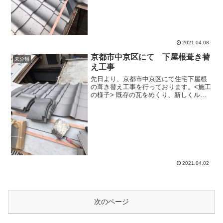
ので業者に確認してもらわ...
2021.04.08
京都市中京区にて 下屋根葺き替
未分類
え工事
先日より、京都市中京区にて住宅下屋根
の葺き替え工事を行っております。<施工
の様子> 既存の瓦をめくり、新しくルー
フィング（防水シート）を貼り、その上
に桟木（さんぎ）を乗せます。桟木と
は、瓦を引っかけるために屋根に設置す
る細長い材料のこと。一...
2021.04.02
次のページ