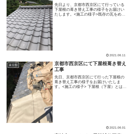
先日より、京都市西京区にて行っている
下屋根の葺き替え工事の様子をお届けい
たします。<施工の様子>既存の瓦をめく
ると土がたくさん出てきます。昭和20年
より前に建てられた木造住宅の瓦屋根
は、こういった土を使って屋根を葺く土
葺き工法が採用されてい...
2021.06.11
京都市西京区にて下屋根葺き替え
未分類
工事
先日、京都市西京区にて行った下屋根の
葺き替え工事の様子をお届けいたしま
す。<施工の様子> 下屋根（下屋）とは、
母屋から差し出してつくられた屋根のこ
と。「さしかけ」や「さしかね屋根」と
よばれることもあります。下屋根は、主
に縁側や玄関ポーチ、物...
2021.06.01