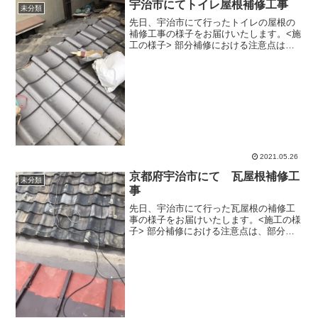
宇治市にてトイレ屋根補修工事
未分類
先日、宇治市にて行ったトイレの屋根の
補修工事の様子をお届けいたします。<施
工の様子> 部分補修における注意点は、
部分補修した箇所が他の箇所に与える影
響です。一年中、特定の方向からのみ風
が吹くという特殊な環境でもない限りど
こか一部が傷んで補修...
2021.05.26
京都府宇治市にて 瓦屋根補修工
未分類
事
先日、宇治市にて行った瓦屋根の補修工
事の様子をお届けいたします。<施工の様
子> 部分補修における注意点は、部分補
修した箇所が他の箇所に与える影響で
す。一年中、特定の方向からのみ風が吹
くという特殊な環境でもない限りどこか
一部が傷んで補修が必要...