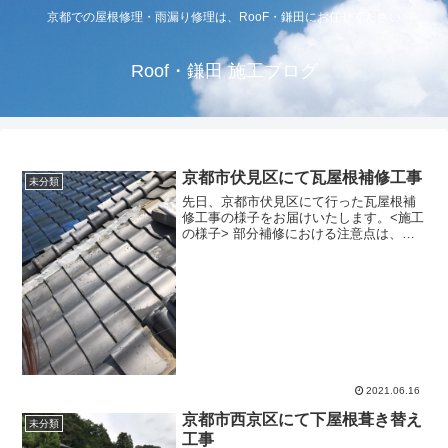
京都での屋根修理・雨漏り修理は、RooF・鎌田にお任せください
Roof・鎌田 施工ブログ
京都市伏見区にて瓦屋根補修工事
未分類
先日、京都市伏見区にて行った瓦屋根補
修工事の様子をお届けいたします。<施工
の様子> 部分補修における注意点は、部
分補修した箇所が他の箇所に与える影響
です。一年中、特定の方向からのみ風が
吹くという特殊な環境でもない限りどこ
か一部が傷んで補修が...
2021.06.16
京都市西京区にて下屋根葺き替え
未分類
工事