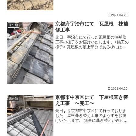
2021.04.28
京都府宇治市にて 瓦屋根 棟補
未分類
修工事
先日、宇治市にて行った瓦屋根の棟補修
工事の様子をお届けいたします。<施工の
様子> 瓦屋根の頂上部分である棟には、
雨漏りを防ぐために左右に雨水を落とす
という役割があります。ズレや破損を放
置してしまうと雨漏りに繋がってしまう
ため、はやめのメンテ...
2021.04.20
京都市中京区にて 下屋根葺き替
未分類
え工事 〜完工〜
先日より京都市中京区にて行っておりま
した、屋根葺き替え工事のようすをお届
けいたします。 無事に葺き替えが終わり
ました。瓦屋根の葺き替えタイミング
は、劣化状態で決めます。しかし、自分
で屋根にのぼって確認するのは危険です