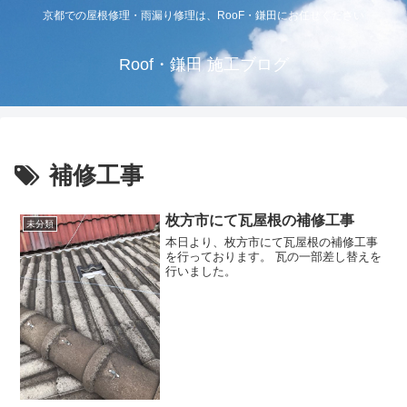
京都での屋根修理・雨漏り修理は、RooF・鎌田にお任せください
Roof・鎌田 施工ブログ
補修工事
枚方市にて瓦屋根の補修工事
未分類
本日より、枚方市にて瓦屋根の補修工事
を行っております。 瓦の一部差し替えを
行いました。