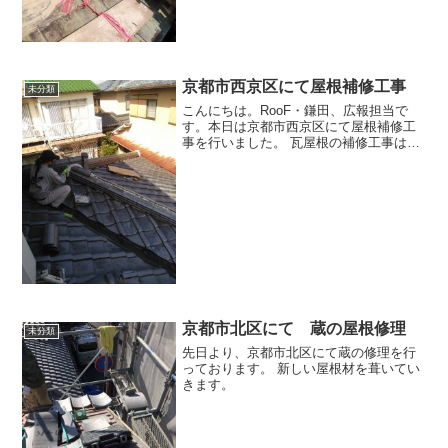
京都市西京区にて屋根補修工事
未分類
こんにちは。RooF・鎌田、広報担当で
す。本日は京都市西京区にて屋根補修工
事を行いました。 瓦屋根の補修工事は、
瓦本体に割れやヒビがあった場合交換す
ることや、瓦がずれている際の修正、下
地が傷んでいる箇所の補強、漆喰部分が
劣化している場合に補...
京都市北区にて 蔵の屋根修理
未分類
先日より、京都市北区にて蔵の修理を行
っております。 新しい屋根材を葺いてい
きます。