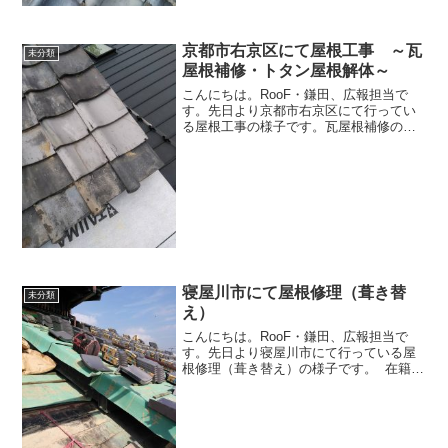
京都市右京区にて屋根工事 ～瓦
未分類
屋根補修・トタン屋根解体～
こんにちは。RooF・鎌田、広報担当で
す。先日より京都市右京区にて行ってい
る屋根工事の様子です。瓦屋根補修の様
子です。下地となるコンパネとルーフィ
ングを新調し、既存の瓦を葺き直してい
ます。 瓦屋根は約40年以上の耐久性が
ありますが、瓦の下地...
寝屋川市にて屋根修理（葺き替
未分類
え）
こんにちは。RooF・鎌田、広報担当で
す。先日より寝屋川市にて行っている屋
根修理（葺き替え）の様子です。 在籍職
人の彼女さんも最近は現場を手伝ってく
れています！こちらは下屋根の下からの
様子です。地域内でも非常に大きなお家
です！ 大屋根同様...