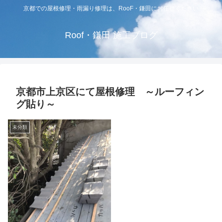
京都での屋根修理・雨漏り修理は、RooF・鎌田にお任せください
Roof・鎌田 施工ブログ
京都市上京区にて屋根修理 ～ルーフィン
グ貼り～
未分類