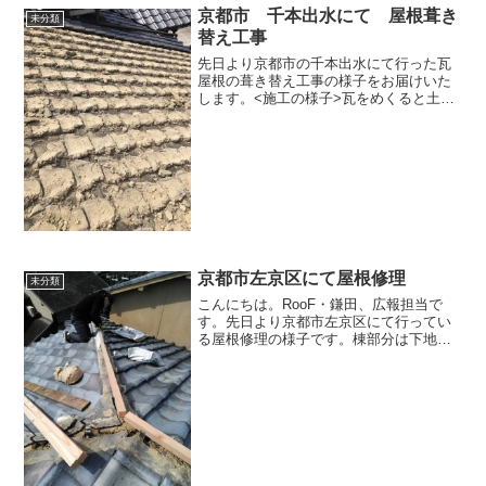
京都市 千本出水にて 屋根葺き
未分類
替え工事
先日より京都市の千本出水にて行った瓦
屋根の葺き替え工事の様子をお届けいた
します。<施工の様子>瓦をめくると土が
たくさん出てきます。昭和20年より前に
建てられた木造住宅の瓦屋根は、こうい
った土を使って屋根を葺く土葺き工法が
採用されていることが...
京都市左京区にて屋根修理
未分類
こんにちは。RooF・鎌田、広報担当で
す。先日より京都市左京区にて行ってい
る屋根修理の様子です。棟部分は下地か
らリフォームを行っています。 棟部分
は最も傷みやすく、棟のみの修繕のご依
頼は非常に多いです。屋根は普段見えな
い箇所ですのでメンテナ...