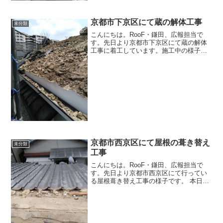
京都市下京区にて蔵の解体工事
未分類
こんにちは。RooF・鎌田、広報担当で
す。先日より京都市下京区にて蔵の解体
工事に着工しています。施工中の様子で
す。 そしてこちらが解体完了の様子で
す。RooF・鎌田はこのような工事の対応
も可能です。お気軽にお問い合わせくだ
さい。
京都市西京区にて屋根の葺き替え
未分類
工事
こんにちは。RooF・鎌田、広報担当で
す。先日より京都市西京区にて行ってい
る屋根葺き替え工事の様子です。 本日は
既存の屋根材を撤去、清掃まで施工が進
んでいます。明日以降は野地板を新しい
ものに交換し、ルーフィングを取り付
け、新しい屋根材を取り...