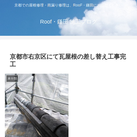
京都での屋根修理・雨漏り修理は、RooF・鎌田にお任せください
Roof・鎌田 施工ブログ
京都市右京区にて瓦屋根の差し替え工事完
工
未分類