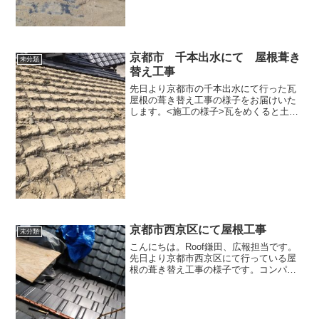
京都市 千本出水にて 屋根葺き
未分類
替え工事
先日より京都市の千本出水にて行った瓦
屋根の葺き替え工事の様子をお届けいた
します。<施工の様子>瓦をめくると土が
たくさん出てきます。昭和20年より前に
建てられた木造住宅の瓦屋根は、こうい
った土を使って屋根を葺く土葺き工法が
採用されていることが...
京都市西京区にて屋根工事
未分類
こんにちは。Roof鎌田、広報担当です。
先日より京都市西京区にて行っている屋
根の葺き替え工事の様子です。コンパネ
による下地作り、防水シートの施工が完
了したため、屋根本体を葺いています。
屋根の葺き替え工事は大きさにもよりま
すが大体2週間くらい...